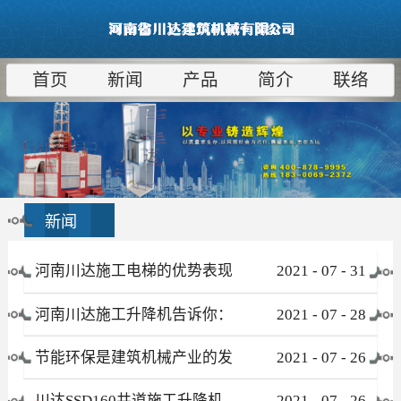
首页
新闻
产品
简介
联络
新闻
河南川达施工电梯的优势表现
2021
-
07
-
31
在哪些方面
河南川达施工升降机告诉你：
2021
-
07
-
28
为什么租赁比采购更合算
节能环保是建筑机械产业的发
2021
-
07
-
26
展趋势
川达SSD160井道施工升降机
2021
-
07
-
26