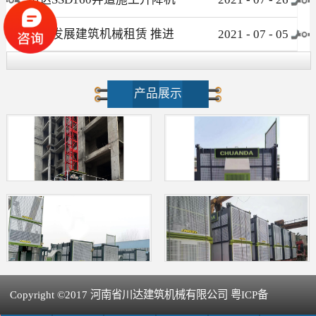
介绍
大力发展建筑机械租赁 推进
2021
-
07
-
05
新型建筑工业化进程
产品展示
Copyright ©2017 河南省川达建筑机械有限公司 粤ICP备