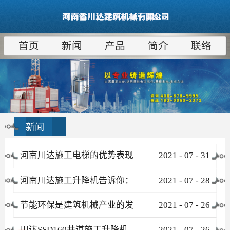
首页
新闻
产品
简介
联络
新闻
河南川达施工电梯的优势表现
2021
-
07
-
31
在哪些方面
河南川达施工升降机告诉你：
2021
-
07
-
28
为什么租赁比采购更合算
节能环保是建筑机械产业的发
2021
-
07
-
26
展趋势
川达SSD160井道施工升降机
2021
-
07
-
26