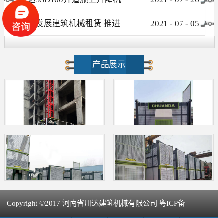
介绍
大力发展建筑机械租赁 推进
2021
-
07
-
05
新型建筑工业化进程
产品展示
Copyright ©2017 河南省川达建筑机械有限公司 粤ICP备