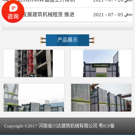
介绍
大力发展建筑机械租赁 推进
2021
-
07
-
05
新型建筑工业化进程
产品展示
Copyright ©2017 河南省川达建筑机械有限公司 粤ICP备