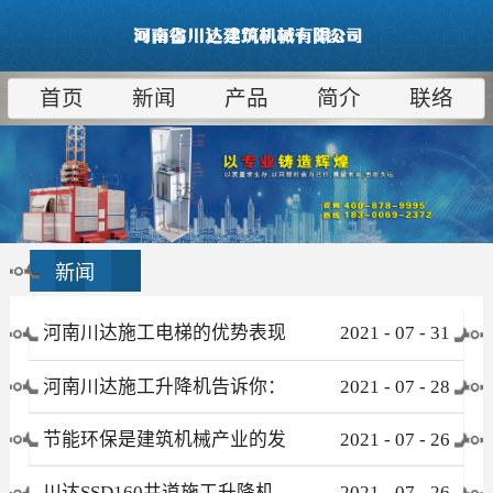
首页
新闻
产品
简介
联络
新闻
河南川达施工电梯的优势表现
2021
-
07
-
31
在哪些方面
河南川达施工升降机告诉你：
2021
-
07
-
28
为什么租赁比采购更合算
节能环保是建筑机械产业的发
2021
-
07
-
26
展趋势
川达SSD160井道施工升降机
2021
-
07
-
26