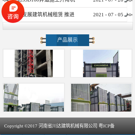
介绍
大力发展建筑机械租赁 推进
2021
-
07
-
05
新型建筑工业化进程
产品展示
Copyright ©2017 河南省川达建筑机械有限公司 粤ICP备