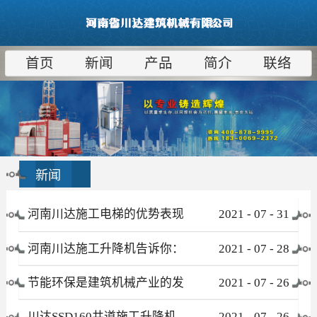
首页
新闻
产品
简介
联络
新闻
河南川达施工电梯的优势表现
2021
-
07
-
31
在哪些方面
河南川达施工升降机告诉你：
2021
-
07
-
28
为什么租赁比采购更合算
节能环保是建筑机械产业的发
2021
-
07
-
26
展趋势
川达SSD160井道施工升降机
2021
-
07
-
26