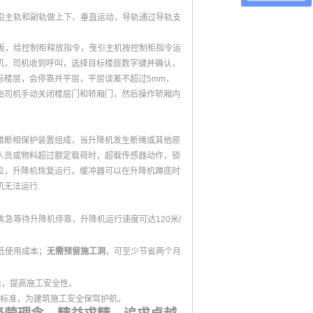
沿主轨和副轨做上下、垂直运动，导轨通过导轨支
板，给控制柜释放指令，曳引主机按控制柜指令运
机，司机收到呼叫，选择目标楼层数字键并确认，
标楼层，会停靠并平层，平层误差不超过5mm，
由司机手动关闭楼层门和轿厢门，然后操作轿厢内
错断相保护装置组成，当升降机发生断绳或其他原
人员或物料超过额定载荷时，超载传感器动作，锁
位，升降机恢复运行。缓冲器可以在升降机蹲底时
无法运行.
焦急等待升降机停靠，升降机运行速度可达120米/
低使用成本；
无需预留施工洞
，可至少节省两个月
患，提高施工安全性。
标准，为建筑施工安全保驾护航。