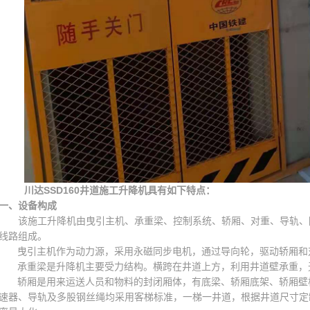
川达SSD160井道施工升降机具有如下特点：
一
、
设备构成
该施工升降机由曳引主机、承重梁、控制系统、轿厢、对重、导轨、
线路组成。
曳引主机
作为动力源，采用永磁同步电机，通过导向轮，驱动轿厢和
承重梁是升降机主要受力结构。横跨在井道上方，利用井道壁承重，
轿厢是用来运送人员和物料的封闭厢体，有底梁、轿厢底架、轿厢壁
速器、导轨及多股钢丝绳均采用客梯标准，一梯一井道，根据井道尺寸定