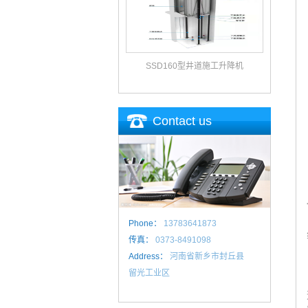
SSD160型井道施工升降机
Contact us
Phone：
13783641873
传真：
0373-8491098
Address：
河南省新乡市封丘县
留光工业区