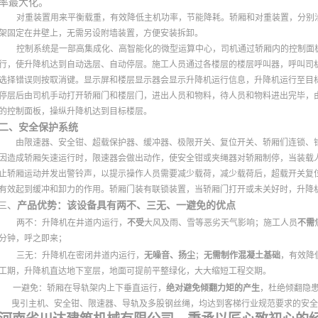
率最大化。
对重装置用来平衡载重，有效降低主机功率，节能降耗。轿厢和对重装置，分别
架固定在井壁上，无需另设附墙装置，方便安装拆卸。
控制系统是一部高集成化、高智能化的微型运算中心，司机通过轿厢内的控制面
行，使升降机达到自动选层、自动停层。施工人员通过各楼层的楼层呼叫器，呼叫司
选择错误则按取消键。显示屏和楼层显示器会显示升降机运行信息，升降机运行至目
停层后由司机手动打开轿厢门和楼层门，进出人员和物料，待人员和物料进出完毕，
的控制面板，操纵升降机达到目标楼层。
二、
安全保护系统
由限速器、安全钳、超载保护器、缓冲器、极限开关、复位开关、轿厢们连锁、
因造成轿厢矢速运行时，限速器会做出动作，使安全钳或夹绳器对轿厢制停，当装载
止轿厢运动并发出警铃声，以提示操作人员需要减少载荷，减少载荷后，超载开关复
有效起到缓冲和卸力的作用。轿厢门装有联锁装置，当轿厢门打开或未关好时，升降机
、
产品优势：该设备具有
两不、三无、一避免的优点
三
两不：升降机在井道内运行，
不受
大风及雨、雪等恶劣天气影响；施工人员
不需
分钟，呼之即来；
三无：升降机在密闭井道内运行，
无噪音、扬尘
；
无需制作混凝土基础
，有效降
工期，升降机直达地下室层，地面可提前平整绿化，大大缩短工程交期。
一避免：轿厢在导轨架内上下垂直运行，
绝对避免倾翻力矩的产生
，杜绝倾翻隐
曳引主机、安全钳、限速器、导轨及多股钢丝绳，均达到客梯行业规范要求的安全