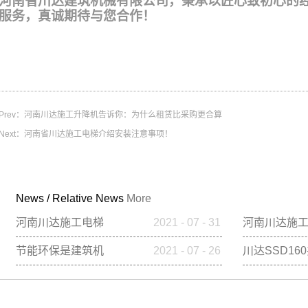
河南省川达建筑机械有限公司，秉承以匠心致初心的
服务，真诚期待与您合作！
Prev：
河南川达施工升降机告诉你：为什么租赁比采购更合算
Next：
河南省川达施工电梯介绍安装注意事项！
News
/
Relative News
More
河南川达施工电梯
2021
-
07
-
31
河南川达施
的优势表现在哪些
机告诉你：
方面
租赁比采购
节能环保是建筑机
2021
-
07
-
26
川达SSD16
械产业的发展趋势
施工升降机