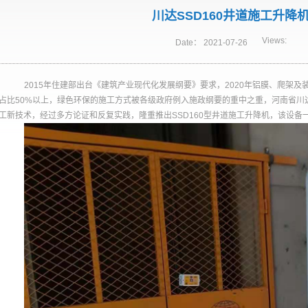
川达SSD160井道施工升降
Views:
Date：
2021-07-26
2015年住建部出台《建筑产业现代化发展纲要》要求，2020年铝膜、爬架及装
占比50%以上，绿色环保的施工方式被各级政府例入施政纲要的重中之重，河南省川
工新技术，经过多方论证和反复实践，隆重推出SSD160型井道施工升降机，该设