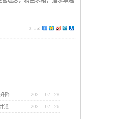
经营理念，精益求精，追求卓越
工升降
2021
-
07
-
28
为什么
更合算
0井道
2021
-
07
-
26
介绍