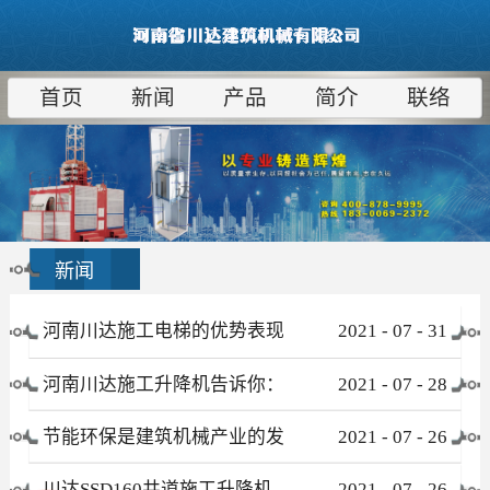
首页
新闻
产品
简介
联络
新闻
河南川达施工电梯的优势表现
2021
-
07
-
31
在哪些方面
河南川达施工升降机告诉你：
2021
-
07
-
28
为什么租赁比采购更合算
节能环保是建筑机械产业的发
2021
-
07
-
26
展趋势
川达SSD160井道施工升降机
2021
-
07
-
26