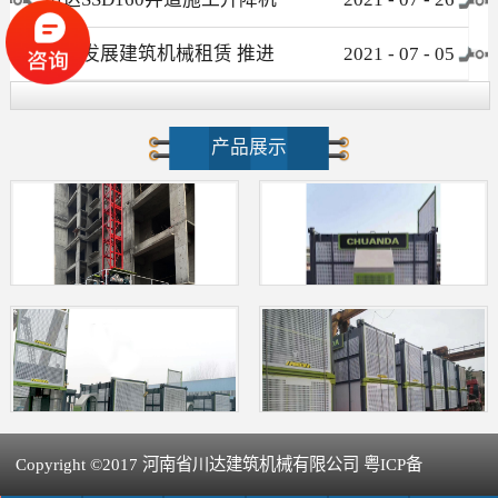
介绍
大力发展建筑机械租赁 推进
2021
-
07
-
05
新型建筑工业化进程
产品展示
Copyright ©2017 河南省川达建筑机械有限公司 粤ICP备