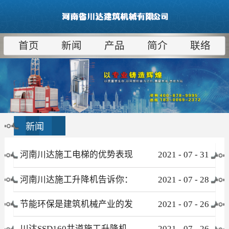
首页
新闻
产品
简介
联络
新闻
河南川达施工电梯的优势表现
2021
-
07
-
31
在哪些方面
河南川达施工升降机告诉你：
2021
-
07
-
28
为什么租赁比采购更合算
节能环保是建筑机械产业的发
2021
-
07
-
26
展趋势
川达SSD160井道施工升降机
2021
-
07
-
26