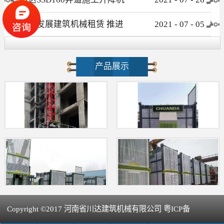
介绍
大力发展建筑机械租赁 推进
2021
-
07
-
05
新型建筑工业化进程
产品展示
Copyright ©2017 河南省川达建筑机械有限公司 粤ICP备