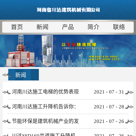
首页
新闻
产品
简介
联络
新闻
河南川达施工电梯的优势表现
2021
-
07
-
31
在哪些方面
河南川达施工升降机告诉你：
2021
-
07
-
28
为什么租赁比采购更合算
节能环保是建筑机械产业的发
2021
-
07
-
26
展趋势
川达SSD160井道施工升降机
2021
-
07
-
26