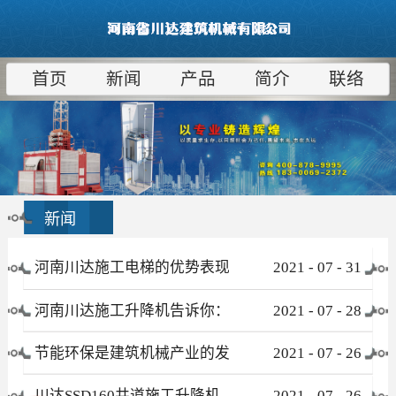
首页
新闻
产品
简介
联络
新闻
河南川达施工电梯的优势表现
2021
-
07
-
31
在哪些方面
河南川达施工升降机告诉你：
2021
-
07
-
28
为什么租赁比采购更合算
节能环保是建筑机械产业的发
2021
-
07
-
26
展趋势
川达SSD160井道施工升降机
2021
-
07
-
26