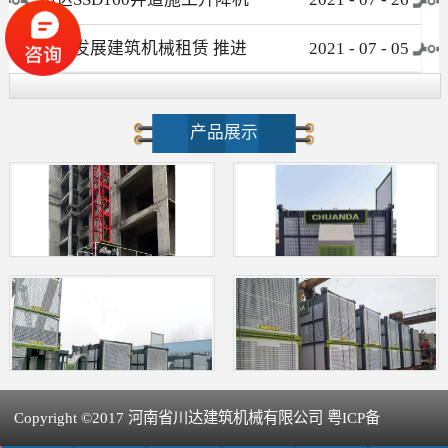
介绍
大力发展建筑机械租赁 推进
2021
-
07
-
05
新型建筑工业化进程
产品展示
Copyright ©2017 河南省川达建筑机械有限公司 粤ICP备