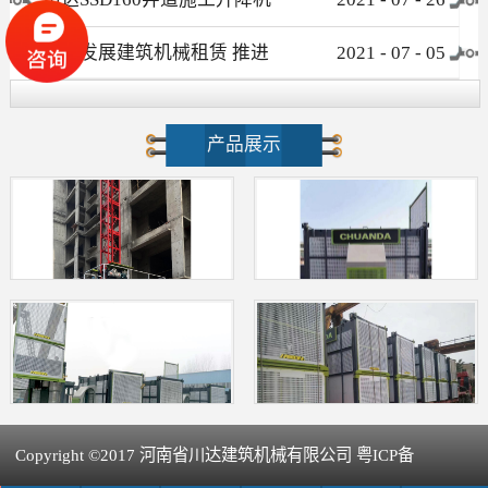
介绍
大力发展建筑机械租赁 推进
2021
-
07
-
05
新型建筑工业化进程
产品展示
Copyright ©2017 河南省川达建筑机械有限公司 粤ICP备