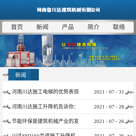
首页
新闻
产品
简介
联络
新闻
河南川达施工电梯的优势表现
2021
-
07
-
31
在哪些方面
河南川达施工升降机告诉你：
2021
-
07
-
28
为什么租赁比采购更合算
节能环保是建筑机械产业的发
2021
-
07
-
26
展趋势
川达SSD160井道施工升降机
2021
-
07
-
26