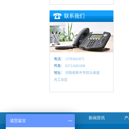
联系我们
电话：
13783641873
传真：
0373-8491098
地址：
河南省新乡市封丘县留
光工业区
关于我们
新闻资讯
产
请您留言