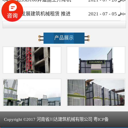
介绍
大力发展建筑机械租赁 推进
2021
-
07
-
05
新型建筑工业化进程
产品展示
Copyright ©2017 河南省川达建筑机械有限公司 粤ICP备