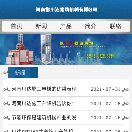
首页
新闻
产品
简介
联络
新闻
河南川达施工电梯的优势表现
2021
-
07
-
31
在哪些方面
河南川达施工升降机告诉你：
2021
-
07
-
28
为什么租赁比采购更合算
节能环保是建筑机械产业的发
2021
-
07
-
26
展趋势
川达SSD160井道施工升降机
2021
-
07
-
26